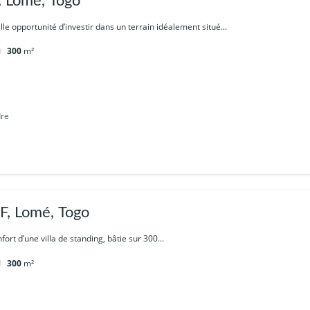
 Lomé, Togo
lle opportunité d’investir dans un terrain idéalement situé...
300
m²
dre
, Lomé, Togo
fort d’une villa de standing, bâtie sur 300...
300
m²