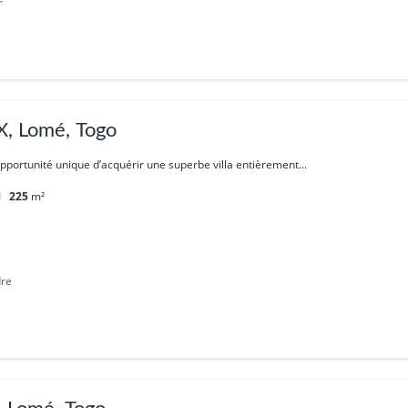
r
, Lomé, Togo
pportunité unique d’acquérir une superbe villa entièrement...
225
m²
dre