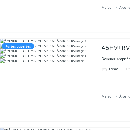
Maison
À ven
Portes ouvertes
46H9+RVC
Devenez propriéta
Lomé
Maison
À ven