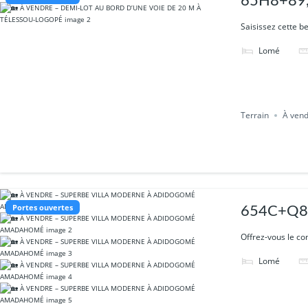
65H8+89,
Saisissez cette be
Lomé
Terrain
À ven
Portes ouvertes
654C+Q8F
Offrez-vous le con
Lomé