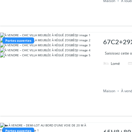
Maison
À loue
Portes ouvertes
67C2+29X
Saisissez cette o
Lomé
Maison
À ven
Portes ouvertes