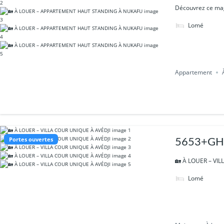
Découvrez ce magn
Lomé
Appartement
Portes ouvertes
5653+GH9
🏡 À LOUER – VIL
Lomé