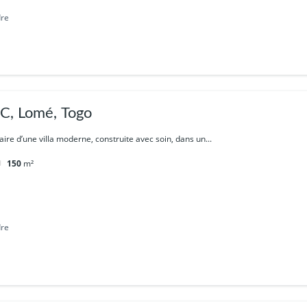
dre
, Lomé, Togo
ire d’une villa moderne, construite avec soin, dans un...
150
m²
dre