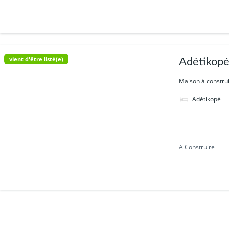
vient d'être listé(e)
Adétikopé
Maison à construi
Adétikopé
A Construire