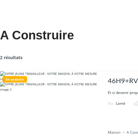
A Construire
2 résultats
En vedette
46H9+RVC
Et si devenir prop
Lomé
Maison
A Cons