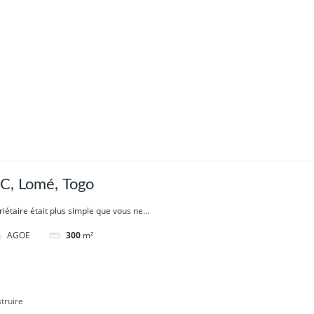
, Lomé, Togo
riétaire était plus simple que vous ne...
AGOE
300
m²
truire