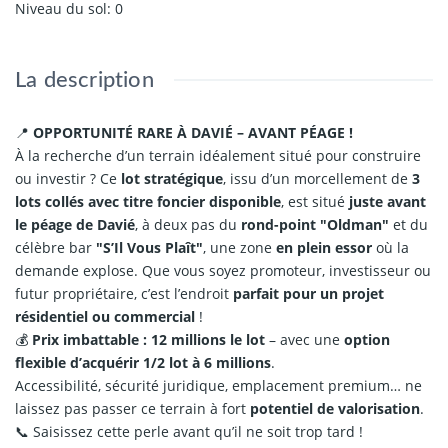
Niveau du sol
:
0
La description
📍
OPPORTUNITÉ RARE À DAVIÉ – AVANT PÉAGE !
À la recherche d’un terrain idéalement situé pour construire
ou investir ? Ce
lot stratégique
, issu d’un morcellement de
3
lots collés avec titre foncier disponible
, est situé
juste avant
le péage de Davié
, à deux pas du
rond-point "Oldman"
et du
célèbre bar
"S’Il Vous Plaît"
, une zone
en plein essor
où la
demande explose. Que vous soyez promoteur, investisseur ou
futur propriétaire, c’est l’endroit
parfait pour un projet
résidentiel ou commercial
!
💰
Prix imbattable : 12 millions le lot
– avec une
option
flexible d’acquérir 1/2 lot à 6 millions
.
Accessibilité, sécurité juridique, emplacement premium… ne
laissez pas passer ce terrain à fort
potentiel de valorisation
.
📞 Saisissez cette perle avant qu’il ne soit trop tard !