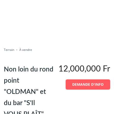
vient d'être listé(e)
Compare
Enregistrer
Partager
Terrain
À vendre
12,000,000 Fr
Non loin du rond
point
DEMANDE D'INFO
"OLDMAN" et
du bar "S'Il