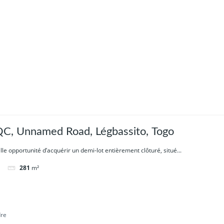
, Unnamed Road, Légbassito, Togo
lle opportunité d’acquérir un demi-lot entièrement clôturé, situé...
281
m²
dre