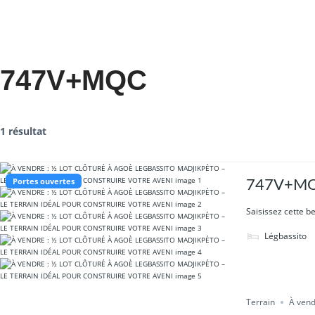
747V+MQC
1 résultat
Portes ouvertes
747V+MQC
Saisissez cette be
Légbassito
Terrain
À ven