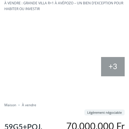
À VENDRE : GRANDE VILLA R+1 À AVÉPOZO – UN BIEN D’EXCEPTION POUR
HABITER OU INVESTIR
+3
Portes ouvertes
Compare
Enregistrer
Partager
Maison
À vendre
Légèrement négociable
70,000,000 Fr
59G5+PQJ,