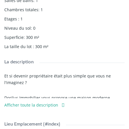
Salles de bains
:
1
Chambres totales
:
1
Etages
:
1
Niveau du sol
:
0
Superficie
:
300
m²
La taille du lot
:
300
m²
La description
Et si devenir propriétaire était plus simple que vous ne
l'imaginez ?
Dorilus Immobilier vous propose une maison moderne
construite sur
1/2 lot à Agoè
, conçue spécialement pour les
Afficher toute la description
jeunes travailleurs, les jeunes couples et tous ceux qui
souhaitent bâtir leur patrimoine progressivement.
Lieu Emplacement {#index}