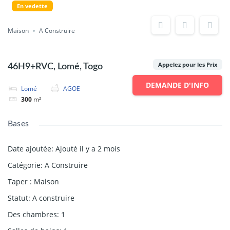
En vedette
Maison
A Construire
Appelez pour les Prix
46H9+RVC, Lomé, Togo
DEMANDE D'INFO
Lomé
AGOE
300
m²
Bases
Date ajoutée
:
Ajouté il y a 2 mois
Catégorie
:
A Construire
Taper
:
Maison
Statut
:
A construire
Des chambres
:
1