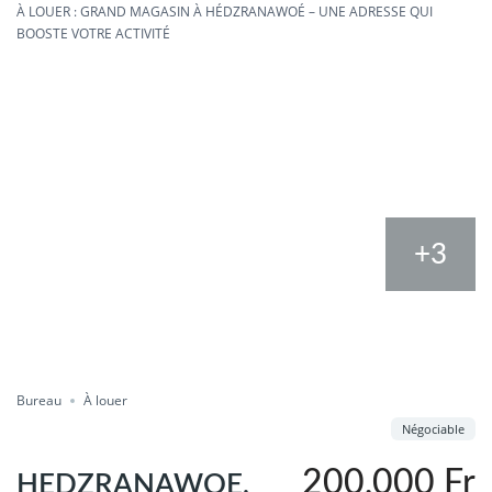
À LOUER : GRAND MAGASIN À HÉDZRANAWOÉ – UNE ADRESSE QUI
BOOSTE VOTRE ACTIVITÉ
+3
Portes ouvertes
Compare
Enregistrer
Partager
Bureau
À louer
Négociable
200,000 Fr
HEDZRANAWOE,