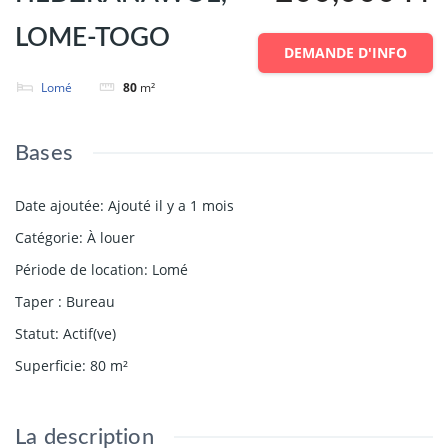
LOME-TOGO
DEMANDE D'INFO
Lomé
80
m²
Bases
Date ajoutée
:
Ajouté il y a 1 mois
Catégorie
:
À louer
Période de location
:
Lomé
Taper
:
Bureau
Statut
:
Actif(ve)
Superficie
:
80
m²
La description