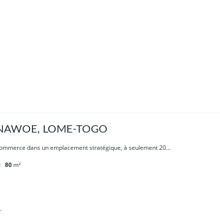
NAWOE, LOME-TOGO
commerce dans un emplacement stratégique, à seulement 20...
80
m²
r